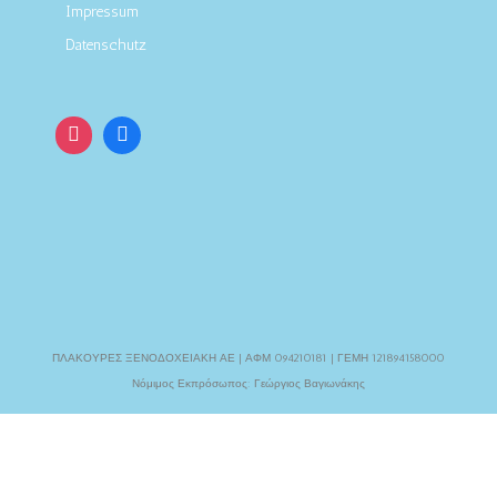
Impressum
Datenschutz
ΠΛΑΚΟΥΡΕΣ ΞΕΝΟΔΟΧΕΙΑΚΗ ΑΕ | ΑΦΜ 094210181 | ΓΕΜΗ 121894158000
Νόμιμος Εκπρόσωπος: Γεώργιος Βαγιωνάκης