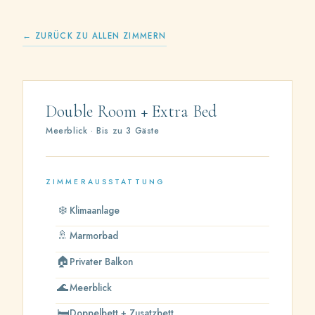
← ZURÜCK ZU ALLEN ZIMMERN
Double Room + Extra Bed
Meerblick · Bis zu 3 Gäste
ZIMMERAUSSTATTUNG
❄️
Klimaanlage
🚿
Marmorbad
🏠
Privater Balkon
🌊
Meerblick
🛏️
Doppelbett + Zusatzbett